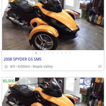
•
•
•
•
•
•
•
•
•
2008 SPYDER GS SM5
8/5
8,000mi
Maple Valley
$5,000