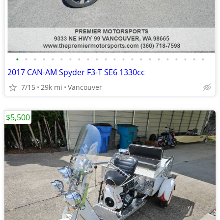
•
•
•
•
•
•
•
•
•
•
•
•
•
•
•
•
•
•
•
•
•
•
2017 CAN-AM Spyder F3-T SE6 1330cc
7/15
29k mi
Vancouver
$5,500