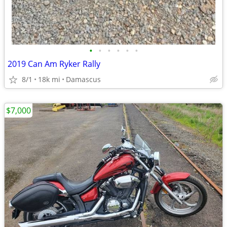
•
•
•
•
•
•
2019 Can Am Ryker Rally
8/1
18k mi
Damascus
$7,000