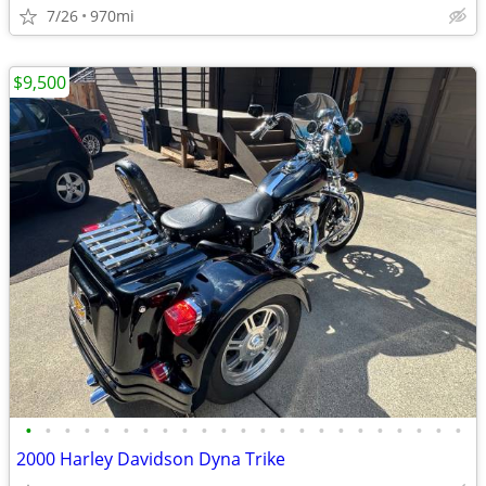
7/26
970mi
$9,500
•
•
•
•
•
•
•
•
•
•
•
•
•
•
•
•
•
•
•
•
•
•
•
2000 Harley Davidson Dyna Trike