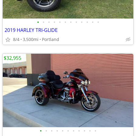
•
•
•
•
•
•
•
•
•
•
•
•
2019 HARLEY TRI-GLIDE
8/4
3,500mi
Portland
$32,955
•
•
•
•
•
•
•
•
•
•
•