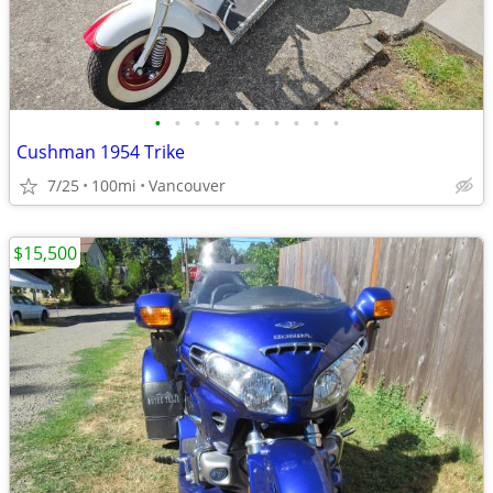
•
•
•
•
•
•
•
•
•
•
Cushman 1954 Trike
7/25
100mi
Vancouver
$15,500