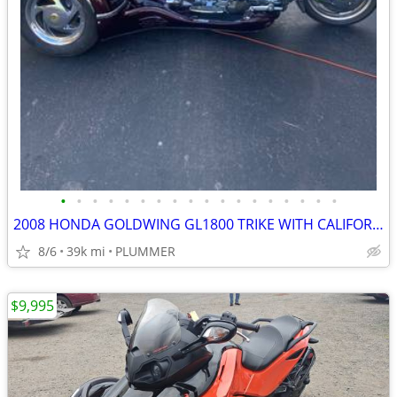
•
•
•
•
•
•
•
•
•
•
•
•
•
•
•
•
•
•
2008 HONDA GOLDWING GL1800 TRIKE WITH CALIFORNIA SIDE CAR KIT
8/6
39k mi
PLUMMER
$9,995