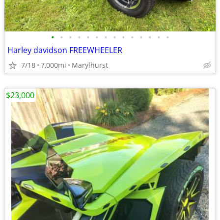
•
•
•
•
•
•
•
•
•
•
•
•
•
•
Harley davidson FREEWHEELER
7/18
7,000mi
Marylhurst
$23,000