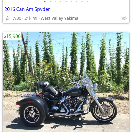
•
•
•
•
•
•
•
•
•
2016 Can Am Spyder
7/30
21k mi
West Valley Yakima
$15,900