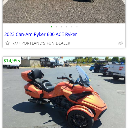
•
•
•
•
•
•
2023 Can-Am Ryker 600 ACE Ryker
7/7
PORTLAND'S FUN DEALER
$14,995