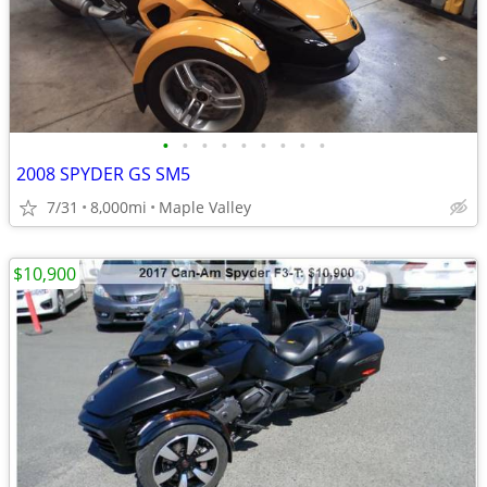
•
•
•
•
•
•
•
•
•
2008 SPYDER GS SM5
7/31
8,000mi
Maple Valley
$10,900