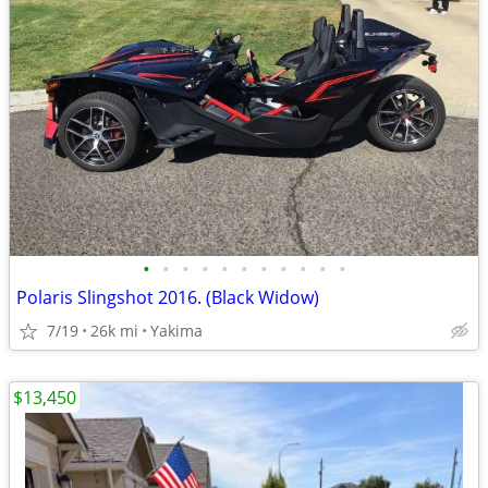
•
•
•
•
•
•
•
•
•
•
•
Polaris Slingshot 2016. (Black Widow)
7/19
26k mi
Yakima
$13,450