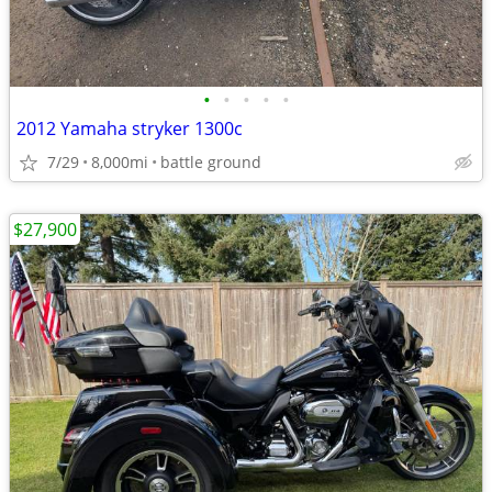
•
•
•
•
•
2012 Yamaha stryker 1300c
7/29
8,000mi
battle ground
$27,900