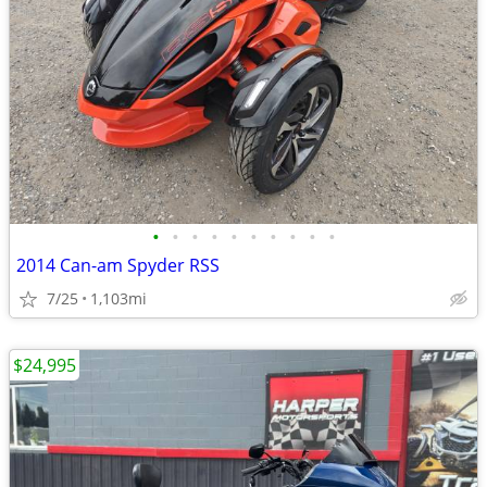
•
•
•
•
•
•
•
•
•
•
2014 Can-am Spyder RSS
7/25
1,103mi
$24,995