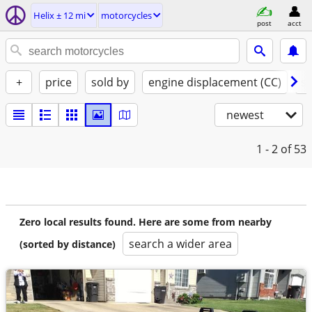
Helix ± 12 mi
motorcycles
post
acct
+
price
sold by
engine displacement (CC)
st
newest
1 - 2
of 53
Zero local results found. Here are some from nearby
search a wider area
(sorted by distance)