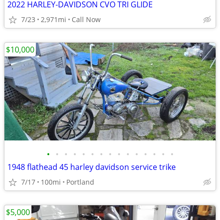
2022 HARLEY-DAVIDSON CVO TRI GLIDE
7/23
2,971mi
Call Now
$10,000
•
•
•
•
•
•
•
•
•
•
•
•
•
•
•
1948 flathead 45 harley davidson service trike
7/17
100mi
Portland
$5,000