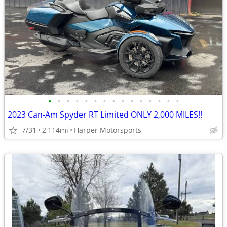
•
•
•
•
•
•
•
•
•
•
•
•
•
•
•
2023 Can-Am Spyder RT Limited ONLY 2,000 MILES!!
7/31
2,114mi
Harper Motorsports