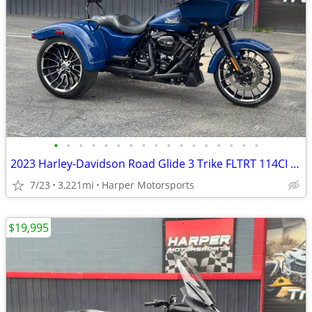
•
•
•
•
•
•
•
•
•
•
•
•
•
•
•
•
•
2023 Harley-Davidson Road Glide 3 Trike FLTRT 114CI LOW MILES!!
7/23
3,221mi
Harper Motorsports
$19,995