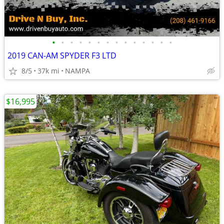
•
•
•
•
•
•
•
•
•
•
•
•
•
•
2019 CAN-AM SPYDER F3 LTD
8/5
37k mi
NAMPA
$16,995