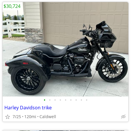
$30,724
•
•
•
•
•
•
•
•
•
Harley Davidson trike
7/25
120mi
Caldwell