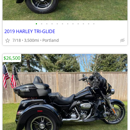
•
•
•
•
•
•
•
•
•
•
•
•
2019 HARLEY TRI-GLIDE
7/18
3,500mi
Portland
$26,500