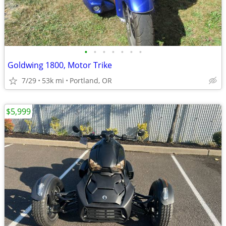
•
•
•
•
•
•
•
Goldwing 1800, Motor Trike
7/29
53k mi
Portland, OR
$5,999