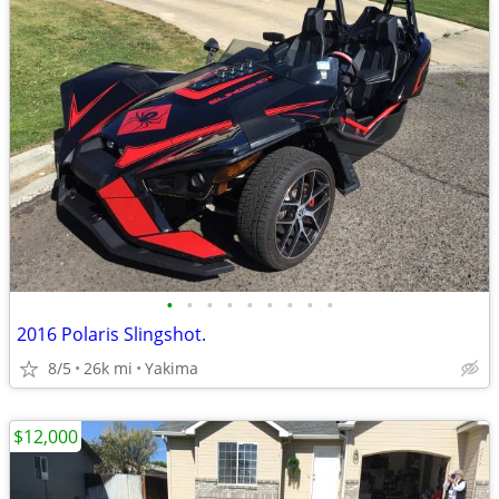
•
•
•
•
•
•
•
•
•
2016 Polaris Slingshot.
8/5
26k mi
Yakima
$12,000