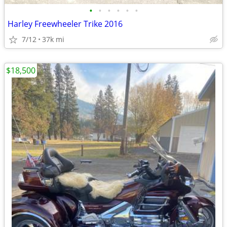
•
•
•
•
•
•
Harley Freewheeler Trike 2016
7/12
37k mi
$18,500