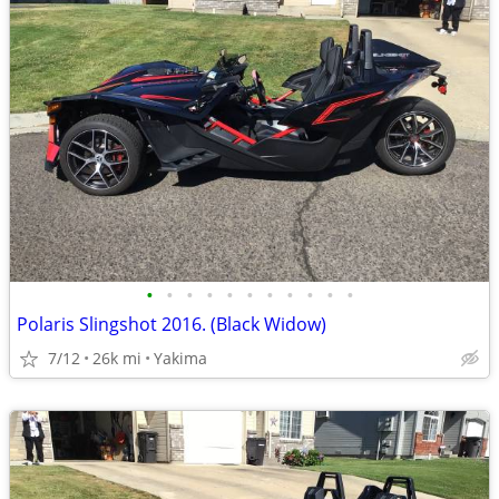
•
•
•
•
•
•
•
•
•
•
•
Polaris Slingshot 2016. (Black Widow)
7/12
26k mi
Yakima