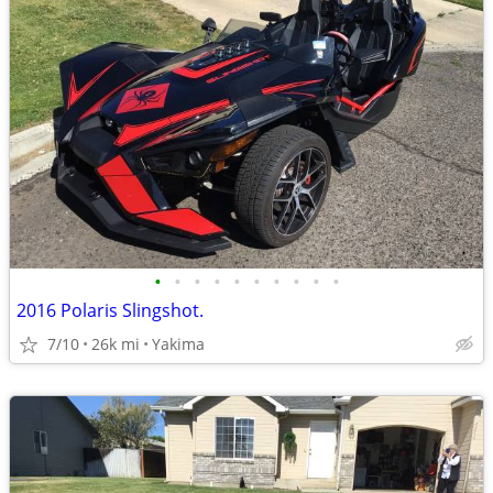
•
•
•
•
•
•
•
•
•
•
2016 Polaris Slingshot.
7/10
26k mi
Yakima