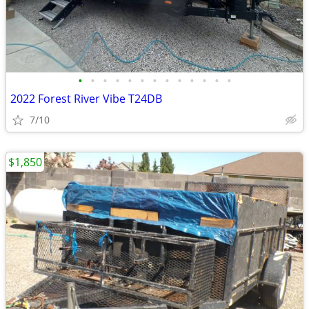
•
•
•
•
•
•
•
•
•
•
•
•
•
2022 Forest River Vibe T24DB
7/10
$1,850