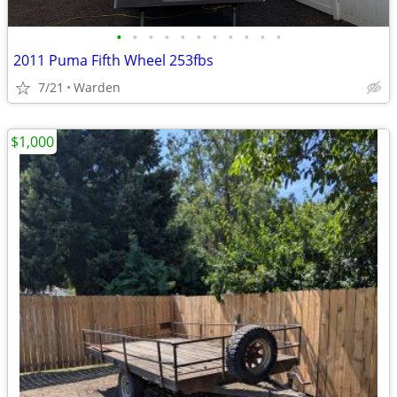
•
•
•
•
•
•
•
•
•
•
•
2011 Puma Fifth Wheel 253fbs
7/21
Warden
$1,000