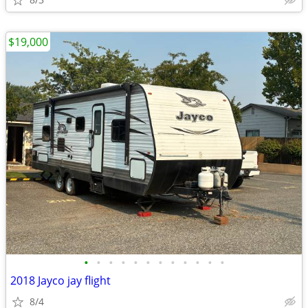
$19,000
•
•
•
•
•
•
•
•
•
•
•
•
2018 Jayco jay flight
8/4