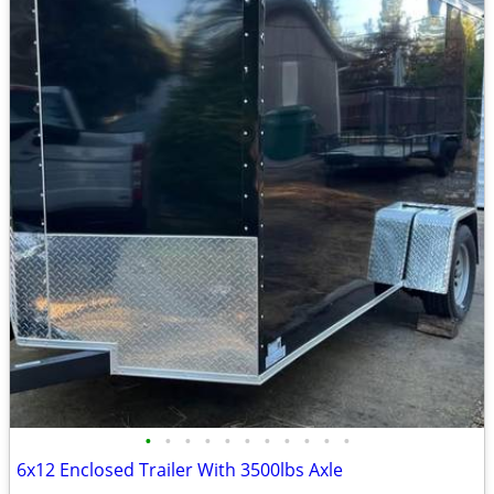
•
•
•
•
•
•
•
•
•
•
•
6x12 Enclosed Trailer With 3500lbs Axle