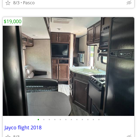
8/3
Pasco
$19,000
•
•
•
•
•
•
•
•
•
•
•
•
Jayco flight 2018
8/3