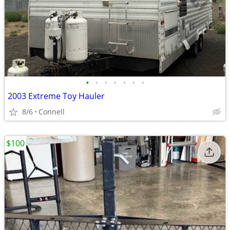
•
•
•
•
•
•
•
2003 Extreme Toy Hauler
8/6
Connell
$100