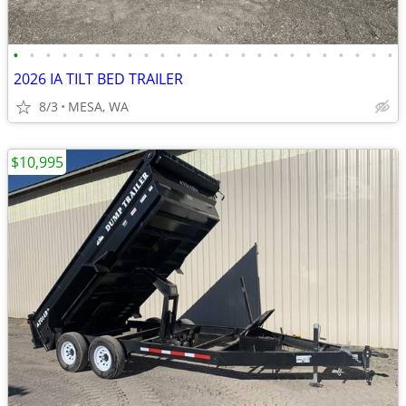
•
•
•
•
•
•
•
•
•
•
•
•
•
•
•
•
•
•
•
•
•
•
•
•
2026 IA TILT BED TRAILER
8/3
MESA, WA
$10,995