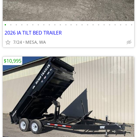
•
•
•
•
•
•
•
•
•
•
•
•
•
•
•
•
•
•
•
•
•
•
•
•
2026 IA TILT BED TRAILER
7/24
MESA, WA
$10,995