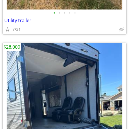
•
•
•
•
•
Utility trailer
7/31
$28,000