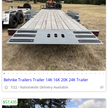
•
•
•
•
•
•
•
•
•
•
•
•
•
•
•
•
•
•
•
•
•
•
•
•
Behnke Trailers Trailer 14K 16K 20K 24K Trailer
7/22
Nationwide Delivery Available
$57,435