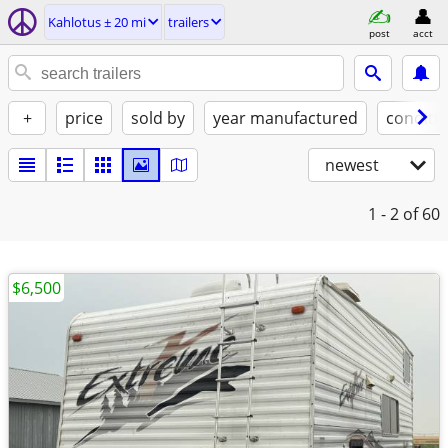
Kahlotus ± 20 mi
trailers
post
acct
+
price
sold by
year manufactured
conditi
newest
1 - 2
of 60
$6,500