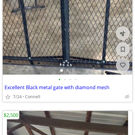
•
•
•
•
Excellent Black metal gate with diamond mesh
7/24
Connell
$2,500