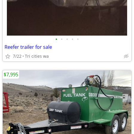
•
•
•
•
•
Reefer trailer for sale
7/22
Tri cities wa
$7,995