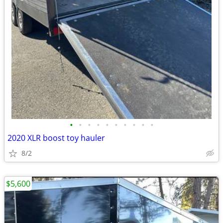
•
•
•
•
•
•
•
•
•
•
2020 XLR boost toy hauler
8/2
$5,600