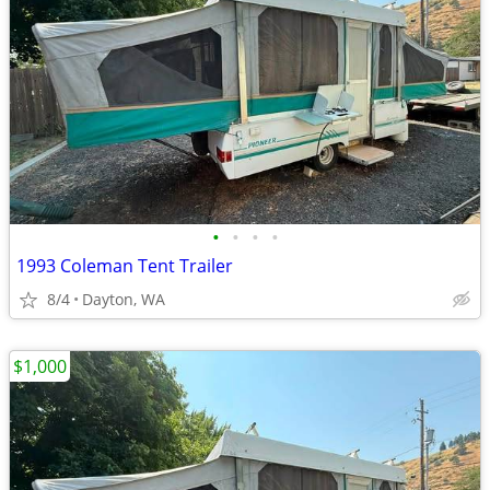
•
•
•
•
1993 Coleman Tent Trailer
8/4
Dayton, WA
$1,000