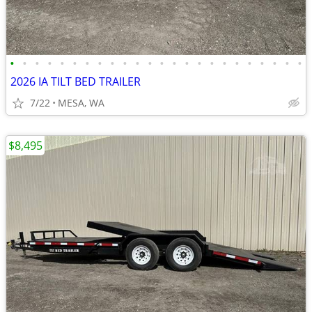
•
•
•
•
•
•
•
•
•
•
•
•
•
•
•
•
•
•
•
•
•
•
•
•
2026 IA TILT BED TRAILER
7/22
MESA, WA
$8,495