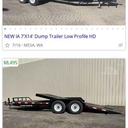
•
•
•
•
•
•
•
•
•
•
•
•
•
•
•
•
•
•
•
•
•
•
•
•
NEW IA 7'X14' Dump Trailer Low Profile HD
7/16
MESA, WA
$8,495