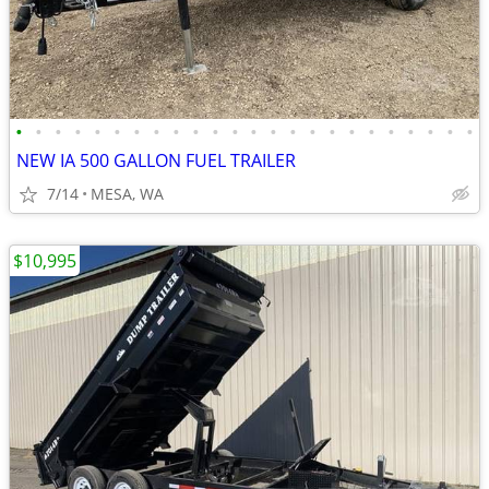
•
•
•
•
•
•
•
•
•
•
•
•
•
•
•
•
•
•
•
•
•
•
•
•
NEW IA 500 GALLON FUEL TRAILER
7/14
MESA, WA
$10,995