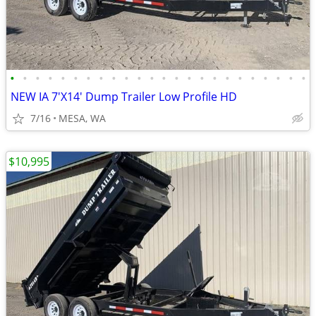
•
•
•
•
•
•
•
•
•
•
•
•
•
•
•
•
•
•
•
•
•
•
•
•
NEW IA 7'X14' Dump Trailer Low Profile HD
7/16
MESA, WA
$10,995