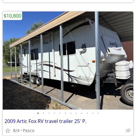
$10,800
•
•
•
•
•
•
•
•
•
•
•
•
2009 Artic Fox RV travel trailer 25' P.
8/4
Pasco