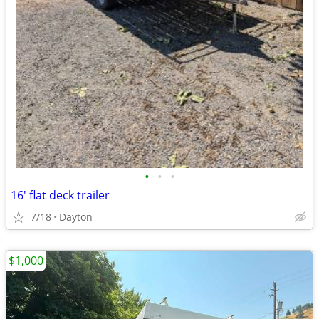
•
•
•
16' flat deck trailer
7/18
Dayton
$1,000