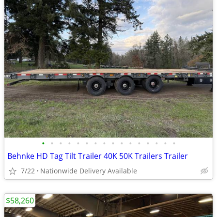
•
•
•
•
•
•
•
•
•
•
•
•
•
•
•
•
Behnke HD Tag Tilt Trailer 40K 50K Trailers Trailer
7/22
Nationwide Delivery Available
$58,260