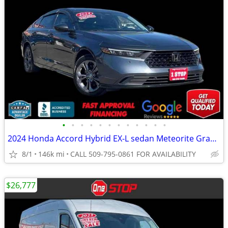
•
•
•
•
•
•
•
•
•
•
•
•
2024 Honda Accord Hybrid EX-L sedan Meteorite Gray Metallic
8/1
146k mi
CALL 509-795-0861 FOR AVAILABILITY
$26,777