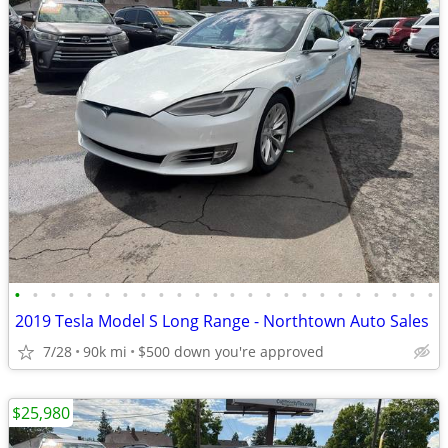
•
•
•
•
•
•
•
•
•
•
•
•
•
•
•
•
•
•
•
•
•
•
•
•
2019 Tesla Model S Long Range - Northtown Auto Sales
7/28
90k mi
$500 down you're approved
$25,980