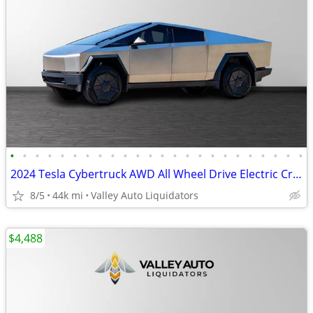
•
•
•
•
•
•
•
•
•
•
•
•
•
•
•
•
•
•
•
•
•
•
•
•
2024 Tesla Cybertruck AWD All Wheel Drive Electric Crew Cab
8/5
44k mi
Valley Auto Liquidators
$4,488