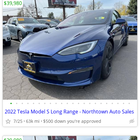
$39,980
•
•
•
•
•
•
•
•
•
•
•
•
•
•
•
•
•
•
•
•
•
•
2022 Tesla Model S Long Range - Northtown Auto Sales
7/25
63k mi
$500 down you're approved