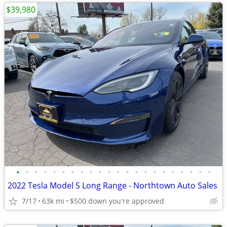
$39,980
•
•
•
•
•
•
•
•
•
•
•
•
•
•
•
•
•
•
•
•
•
•
2022 Tesla Model S Long Range - Northtown Auto Sales
7/17
63k mi
$500 down you're approved