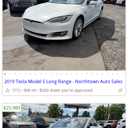
•
•
•
•
•
•
•
•
•
•
•
•
•
•
•
•
•
•
•
•
•
•
•
•
2019 Tesla Model S Long Range - Northtown Auto Sales
7/12
90k mi
$500 down you're approved
$25,980