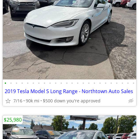
•
•
•
•
•
•
•
•
•
•
•
•
•
•
•
•
•
•
•
•
•
•
•
•
2019 Tesla Model S Long Range - Northtown Auto Sales
7/16
90k mi
$500 down you're approved
$25,980