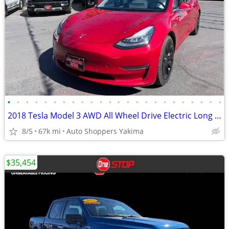
•
•
•
•
•
•
•
•
•
•
•
•
•
•
•
•
•
•
•
•
•
•
•
•
2018 Tesla Model 3 AWD All Wheel Drive Electric Long Range Sedan 4D Se
8/5
67k mi
Auto Shoppers Yakima
$35,454