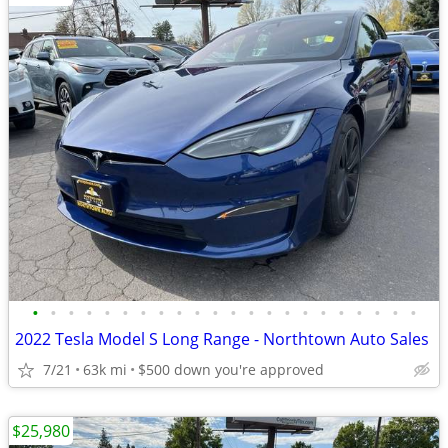
•
•
•
•
•
•
•
•
•
•
•
•
•
•
•
•
•
•
•
•
•
•
2022 Tesla Model S Long Range - Northtown Auto Sales
7/21
63k mi
$500 down you're approved
$25,980