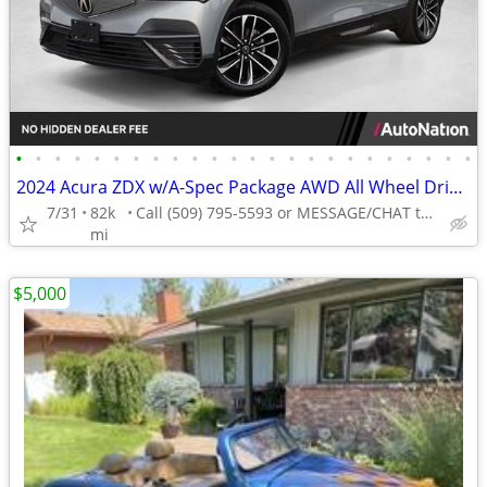
•
•
•
•
•
•
•
•
•
•
•
•
•
•
•
•
•
•
•
•
•
•
•
•
2024 Acura ZDX w/A-Spec Package AWD All Wheel Drive SUV Electric AUTONATION
7/31
82k
Call (509) 795-5593 or MESSAGE/CHAT to confirm availability
mi
$5,000