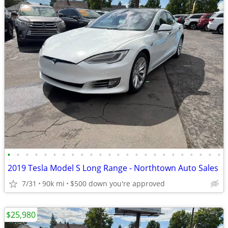
•
•
•
•
•
•
•
•
•
•
•
•
•
•
•
•
•
•
•
•
•
•
•
•
2019 Tesla Model S Long Range - Northtown Auto Sales
7/31
90k mi
$500 down you're approved
$25,980