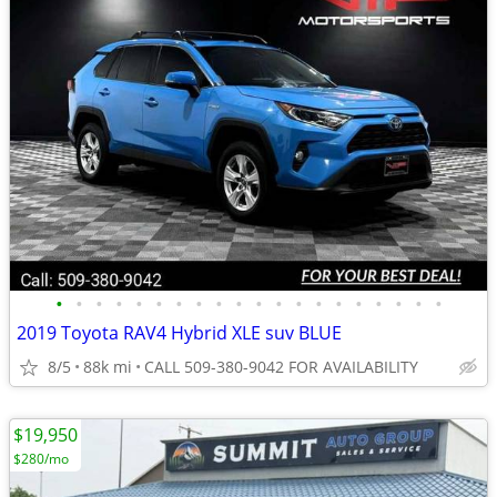
•
•
•
•
•
•
•
•
•
•
•
•
•
•
•
•
•
•
•
•
2019 Toyota RAV4 Hybrid XLE suv BLUE
8/5
88k mi
CALL 509-380-9042 FOR AVAILABILITY
$19,950
$280/mo