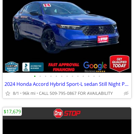
•
•
•
•
•
•
•
•
•
•
•
•
•
2024 Honda Accord Hybrid Sport-L sedan Still Night Pearl
8/1
96k mi
CALL 509-795-0867 FOR AVAILABILITY
$17,679