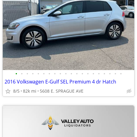
•
•
•
•
•
•
•
•
•
•
•
•
•
•
•
•
•
•
•
•
2016 Volkswagen E-Gulf SEL Premium 4 dr Hatch
8/5
82k mi
5608 E. SPRAGUE AVE