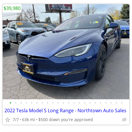
$39,980
•
•
•
•
•
•
•
•
•
•
•
•
•
•
•
•
•
•
•
•
•
•
2022 Tesla Model S Long Range - Northtown Auto Sales
7/7
63k mi
$500 down you're approved