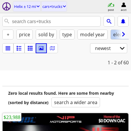
Helix ± 12 mi
cars+trucks
post
acct
+
price
sold by
type
model year
electric
newest
1 - 2
of 60
Zero local results found. Here are some from nearby
search a wider area
(sorted by distance)
$23,988