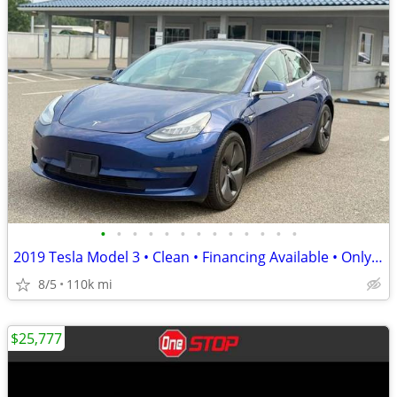
•
•
•
•
•
•
•
•
•
•
•
•
•
2019 Tesla Model 3 • Clean • Financing Available • Only $19,950
8/5
110k mi
$25,777