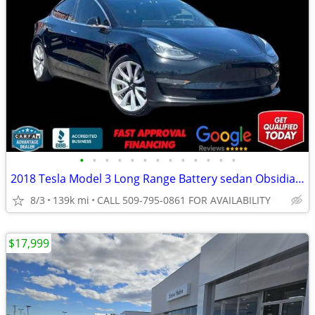
•
•
•
•
•
•
•
•
•
•
•
•
•
2018 Tesla Model 3 Long Range Battery sedan Obsidian Black Metallic
8/3
139k mi
CALL 509-795-0861 FOR AVAILABILITY
$17,999