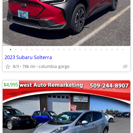
•
•
•
•
•
•
•
•
•
•
•
•
•
•
•
•
•
•
•
•
•
•
2023 Subaru Solterra
8/3
78k mi
columbia gorge
$4,995