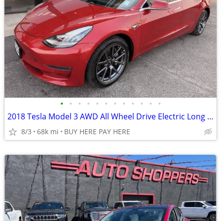
•
•
•
•
•
•
•
•
•
•
•
•
2018 Tesla Model 3 AWD All Wheel Drive Electric Long Range 4dr Fastba
8/3
68k mi
BUY HERE PAY HERE