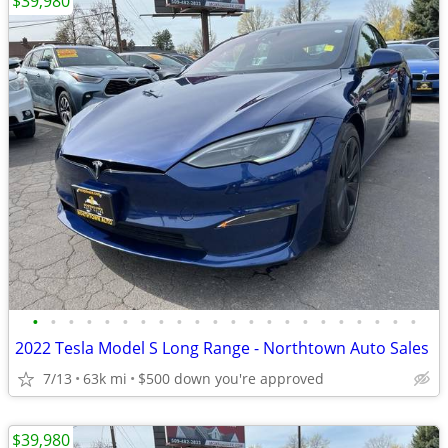
$39,980
•
•
•
•
•
•
•
•
•
•
•
•
•
•
•
•
•
•
•
•
•
•
2022 Tesla Model S Long Range - Northtown Auto Sales
7/13
63k mi
$500 down you're approved
$39,980