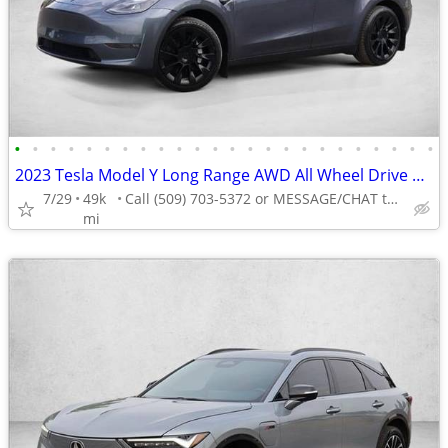
•
•
•
•
•
•
•
•
•
•
•
•
•
•
•
•
•
•
•
•
•
•
•
•
2023 Tesla Model Y Long Range AWD All Wheel Drive SUV Electric AUTONATION
7/29
49k
Call (509) 703-5372 or MESSAGE/CHAT to confirm availability
mi