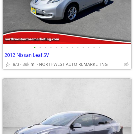
•
•
•
•
•
•
•
•
•
•
•
•
•
2012 Nissan Leaf SV
8/3
89k mi
NORTHWEST AUTO REMARKETING