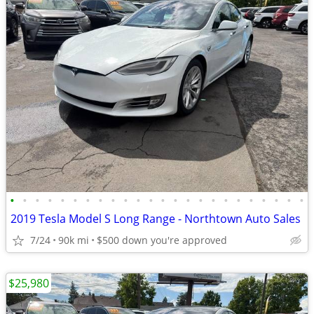
•
•
•
•
•
•
•
•
•
•
•
•
•
•
•
•
•
•
•
•
•
•
•
•
2019 Tesla Model S Long Range - Northtown Auto Sales
7/24
90k mi
$500 down you're approved
$25,980