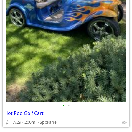
•
•
Hot Rod Golf Cart
7/29
200mi
Spokane