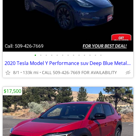
•
•
•
•
•
•
•
•
•
•
•
•
•
2020 Tesla Model Y Performance suv Deep Blue Metallic
8/1
133k mi
CALL 509-426-7669 FOR AVAILABILITY
$17,500