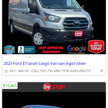
•
•
•
•
•
•
•
•
•
•
•
•
2023 Ford ETransit Cargo Van van Ingot Silver
8/3
44k mi
CALL 509-795-0867 FOR AVAILABILITY
$15,465