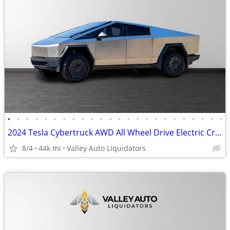
•
•
•
•
•
•
•
•
•
•
•
•
•
•
•
•
•
•
•
•
•
•
•
•
2024 Tesla Cybertruck AWD All Wheel Drive Electric Crew Cab
8/4
44k mi
Valley Auto Liquidators