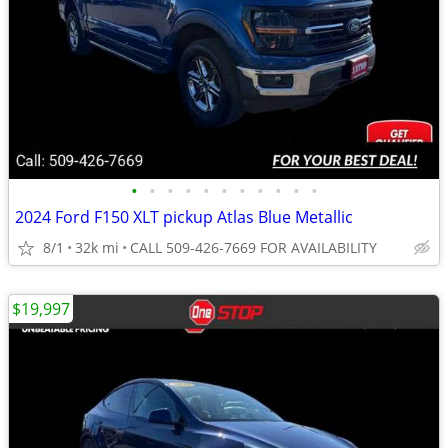
•
•
•
•
•
•
•
•
•
•
•
2024 Ford F150 XLT pickup Atlas Blue Metallic
8/1
32k mi
CALL 509-426-7669 FOR AVAILABILITY
$19,997