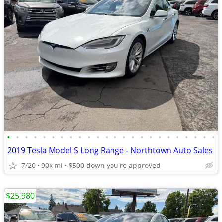
•
•
•
•
•
•
•
•
•
•
•
•
•
•
•
•
•
•
•
•
•
•
•
•
2019 Tesla Model S Long Range - Northtown Auto Sales
7/20
90k mi
$500 down you're approved
$25,980