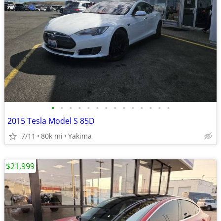
•
•
•
•
•
•
•
•
•
•
•
•
•
•
2015 Tesla Model S 85D
7/11
80k mi
Yakima
$21,999