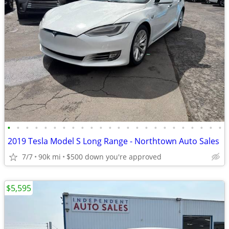
•
•
•
•
•
•
•
•
•
•
•
•
•
•
•
•
•
•
•
•
•
•
•
•
2019 Tesla Model S Long Range - Northtown Auto Sales
7/7
90k mi
$500 down you're approved
$5,595