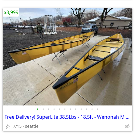
$3,999
•
•
•
•
•
•
•
•
•
•
•
•
Free Delivery! SuperLite 38.5Lbs - 18.5ft - Wenonah Minnesota 2 Canoe
7/15
seattle