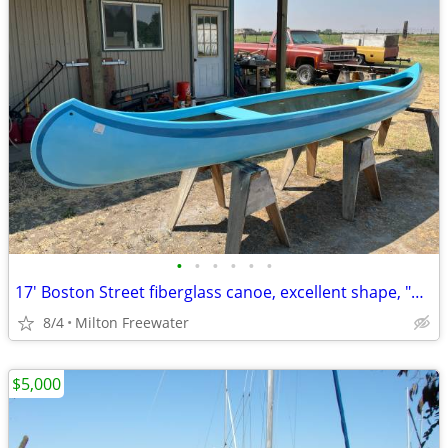
•
•
•
•
•
•
17' Boston Street fiberglass canoe, excellent shape, "un-sink able"
8/4
Milton Freewater
$5,000