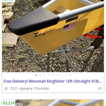
•
•
•
•
•
•
•
•
•
Free Delivery! Wenonah Kingfisher 16ft Ultralight 41lb Canoe
7/27
olympia / thurston
$3,224