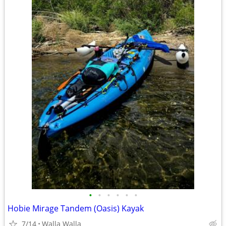
•
•
•
•
•
•
Hobie Mirage Tandem (Oasis) Kayak
7/14
Walla Walla