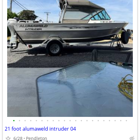
•
•
•
•
•
•
•
•
•
•
•
•
•
•
•
•
•
•
•
•
•
21 foot alumaweld intruder 04
6/28
Pendleton