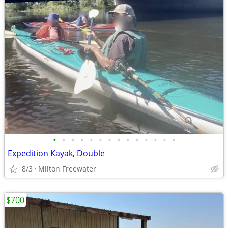
•
•
•
•
•
•
•
•
•
•
•
•
•
•
Expedition Kayak, Double
8/3
Milton Freewater
$700