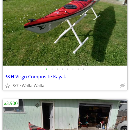
•
•
•
•
•
•
•
•
P&H Virgo Composite Kayak
8/7
Walla Walla
$3,900