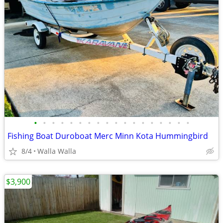
•
•
•
•
•
•
•
•
•
•
•
•
•
•
•
•
•
•
Fishing Boat Duroboat Merc Minn Kota Hummingbird
8/4
Walla Walla
$3,900