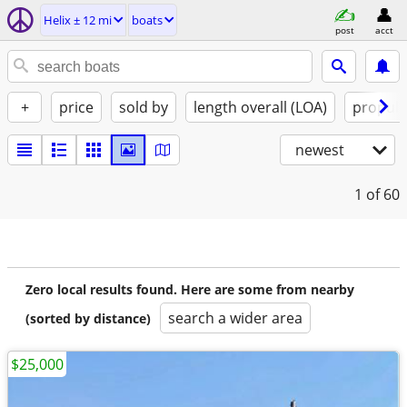
Helix ± 12 mi
boats
post
acct
+
price
sold by
length overall (LOA)
propuls
newest
1
of 60
Zero local results found. Here are some from nearby
search a wider area
(sorted by distance)
$25,000