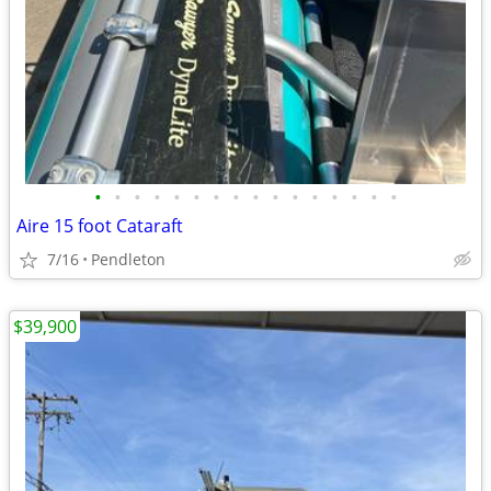
•
•
•
•
•
•
•
•
•
•
•
•
•
•
•
•
Aire 15 foot Cataraft
7/16
Pendleton
$39,900