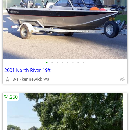
•
•
•
•
•
•
•
•
2001 North River 19ft
8/1
kennewick Wa
$4,250