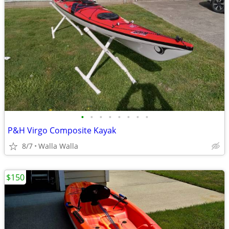
•
•
•
•
•
•
•
•
P&H Virgo Composite Kayak
8/7
Walla Walla
$150