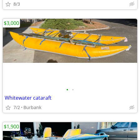
8/3
$3,000
•
•
Whitewater cataraft
7/2
Burbank
$1,900