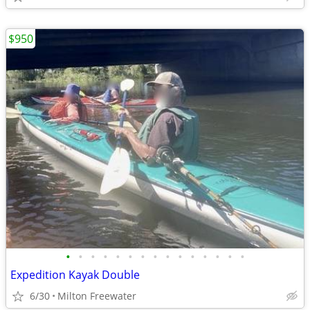
$950
•
•
•
•
•
•
•
•
•
•
•
•
•
•
•
Expedition Kayak Double
6/30
Milton Freewater