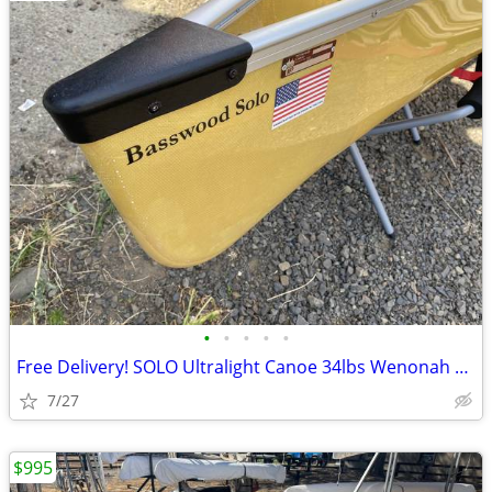
•
•
•
•
•
Free Delivery! SOLO Ultralight Canoe 34lbs Wenonah Basswood 15ft 7in
7/27
$995