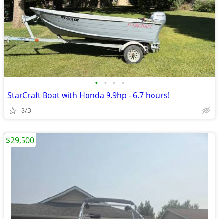
•
•
•
•
StarCraft Boat with Honda 9.9hp - 6.7 hours!
8/3
$29,500