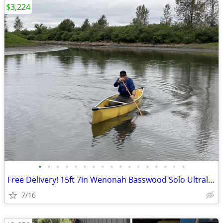
$3,224
•
•
•
•
•
•
•
•
•
•
•
•
•
•
•
•
•
Free Delivery! 15ft 7in Wenonah Basswood Solo Ultralight Canoe 34lbs
7/16