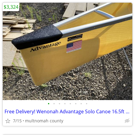
$3,324
•
•
•
•
•
•
•
•
Free Delivery! Wenonah Advantage Solo Canoe 16.5ft 32lbs Ultralight
7/15
multnomah county