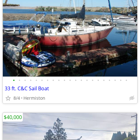
•
•
•
•
•
•
•
•
•
•
•
•
•
•
•
•
•
•
•
•
•
33 ft. C&C Sail Boat
8/4
Hermiston
$40,000