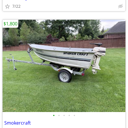
7/22
$1,800
•
•
•
•
•
Smokercraft