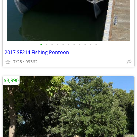
•
•
•
•
•
•
•
•
•
•
•
2017 SF214 Fishing Pontoon
7/28
99362
$3,990