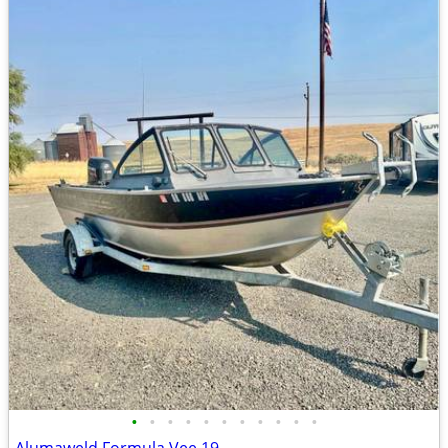
•
•
•
•
•
•
•
•
•
•
•