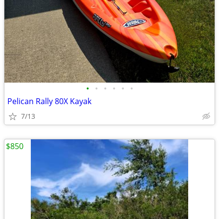
•
•
•
•
•
•
Pelican Rally 80X Kayak
7/13
$850