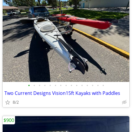
•
•
•
•
•
•
•
•
•
•
•
•
•
•
•
Two Current Designs Vision15ft Kayaks with Paddles
8/2
$900