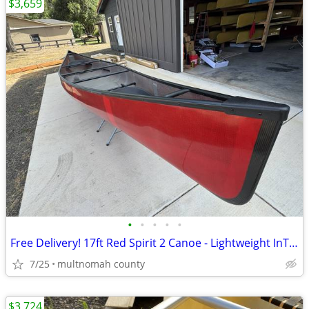
$3,659
•
•
•
•
•
Free Delivery! 17ft Red Spirit 2 Canoe - Lightweight InTek 44lbs
7/25
multnomah county
$3,724