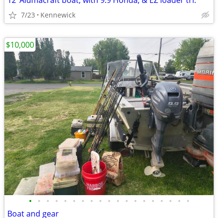
12’ Alumacraft boat, with 9.9 Honda, & EZ loader trl.
7/23
Kennewick
$10,000
•
•
•
•
•
•
•
•
•
•
•
•
•
•
•
•
•
•
•
Boat and gear