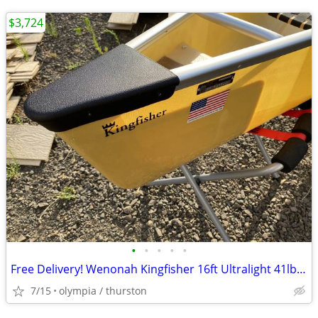
$3,724
•
•
•
•
•
Free Delivery! Wenonah Kingfisher 16ft Ultralight 41lb Canoe
7/15
olympia / thurston