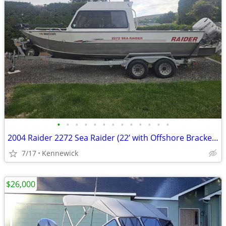
•
•
•
•
•
•
•
•
•
•
•
•
•
2004 Raider 2272 Sea Raider (22’ with Offshore Bracket) price reduced
7/17
Kennewick
$26,000