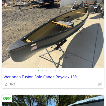
•
•
•
•
•
•
•
•
Wenonah Fusion Solo Canoe Royalex 13ft
8/2
$999