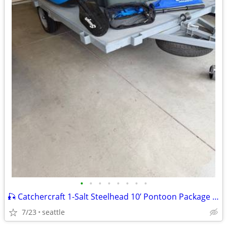
•
•
•
•
•
•
•
•
🎣 Catchercraft 1-Salt Steelhead 10’ Pontoon Package plus Trailor
7/23
seattle