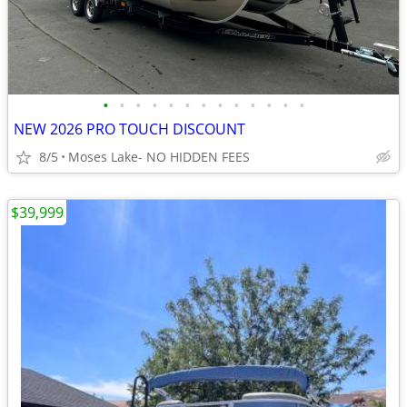
•
•
•
•
•
•
•
•
•
•
•
•
•
NEW 2026 PRO TOUCH DISCOUNT
8/5
Moses Lake- NO HIDDEN FEES
$39,999