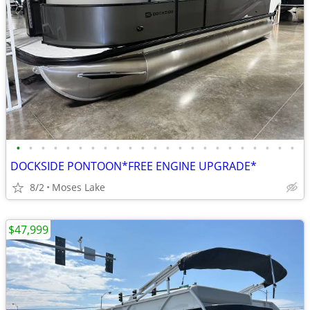
•
•
•
•
•
•
•
•
•
•
•
•
•
•
•
•
•
•
•
•
•
•
•
DOCKSIDE PONTOON*FREE ENGINE UPGRADE*
8/2
Moses Lake
$47,999