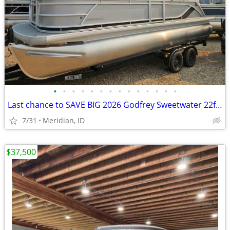
•
•
•
•
•
•
•
•
•
•
•
•
•
•
Last chance to SAVE BIG 2026 Godfrey Sweetwater 22ft Split Bench 150hp
7/31
Meridian, ID
$37,500