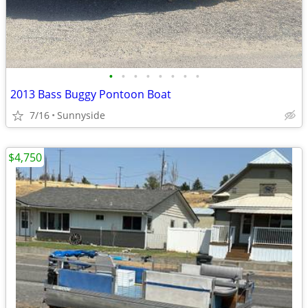
•
•
•
•
•
•
•
•
2013 Bass Buggy Pontoon Boat
7/16
Sunnyside
$4,750