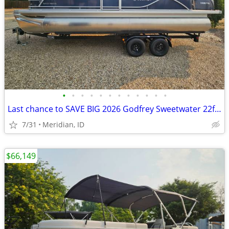
•
•
•
•
•
•
•
•
•
•
•
•
Last chance to SAVE BIG 2026 Godfrey Sweetwater 22ft PIT SEATING 150hp
7/31
Meridian, ID
$66,149