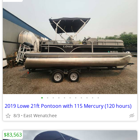
•
•
•
•
•
•
•
•
•
•
•
2019 Lowe 21ft Pontoon with 115 Mercury (120 hours)
8/3
East Wenatchee
$83,563