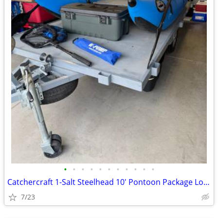
•
•
•
•
•
•
•
•
•
•
•
Catchercraft 1-Salt Steelhead 10' Pontoon Package Loaded!!
7/23