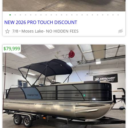
•
•
•
•
•
•
•
•
•
•
•
•
•
•
•
•
•
•
•
•
•
•
NEW 2026 PRO TOUCH DISCOUNT
7/8
Moses Lake- NO HIDDEN FEES
$79,999