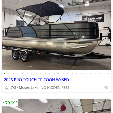
•
•
•
•
•
•
•
•
•
•
•
•
•
•
•
•
•
•
•
•
•
•
•
•
2026 PRO TOUCH TRITOON W/BED
7/8
Moses Lake- NO HIDDEN FEES
$79,999