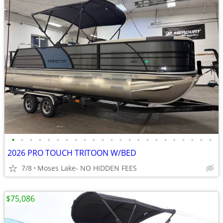
•
•
•
•
•
•
•
•
•
•
•
•
•
•
•
•
•
•
•
•
•
•
•
2026 PRO TOUCH TRITOON W/BED
7/8
Moses Lake- NO HIDDEN FEES
$75,086