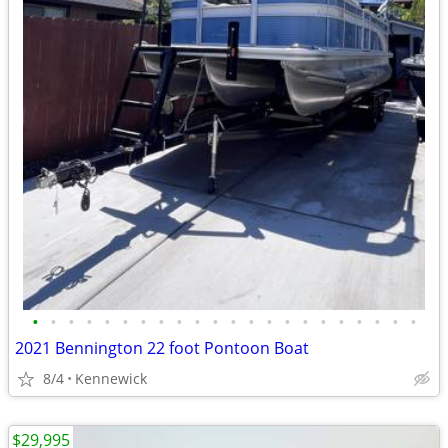
•
•
•
•
•
•
•
•
•
•
•
•
•
•
•
•
•
•
•
•
•
•
2021 Bennington 22 foot Pontoon Boat
8/4
Kennewick
$29,995