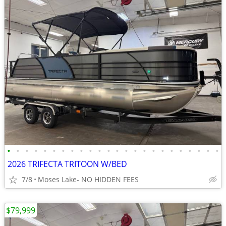
•
•
•
•
•
•
•
•
•
•
•
•
•
•
•
•
•
•
•
•
•
•
•
•
2026 TRIFECTA TRITOON W/BED
7/8
Moses Lake- NO HIDDEN FEES
$79,999