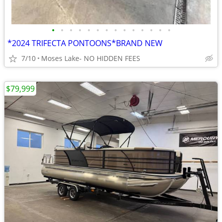
•
•
•
•
•
•
•
•
•
•
•
•
•
•
*2024 TRIFECTA PONTOONS*BRAND NEW
7/10
Moses Lake- NO HIDDEN FEES
$79,999