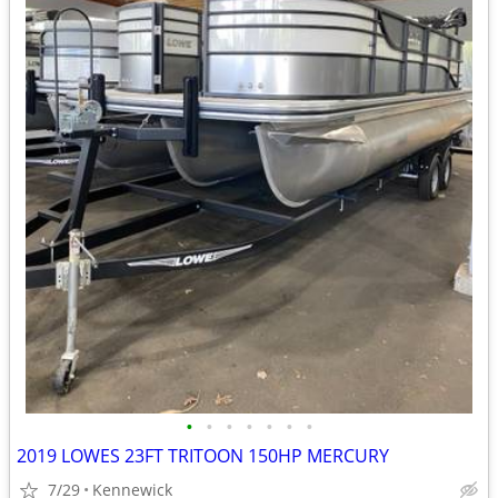
•
•
•
•
•
•
•
2019 LOWES 23FT TRITOON 150HP MERCURY
7/29
Kennewick