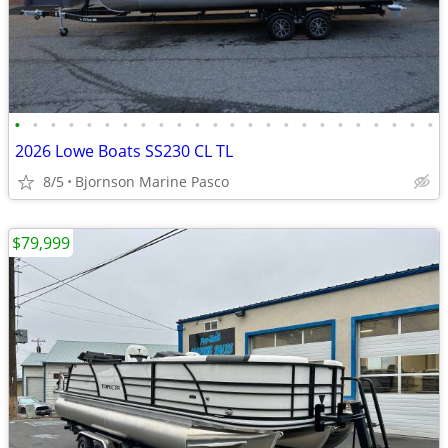
•
•
•
•
•
•
•
•
•
•
•
•
•
•
•
•
•
•
•
•
•
•
•
•
2026 Lowe Boats SS230 CL TL
8/5
Bjornson Marine Pasco
$79,999