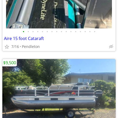
•
•
•
•
•
•
•
•
•
•
•
•
•
•
•
•
Aire 15 foot Cataraft
7/16
Pendleton
$9,500