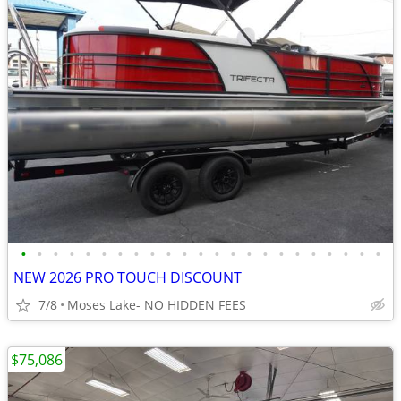
•
•
•
•
•
•
•
•
•
•
•
•
•
•
•
•
•
•
•
•
•
•
•
NEW 2026 PRO TOUCH DISCOUNT
7/8
Moses Lake- NO HIDDEN FEES
$75,086