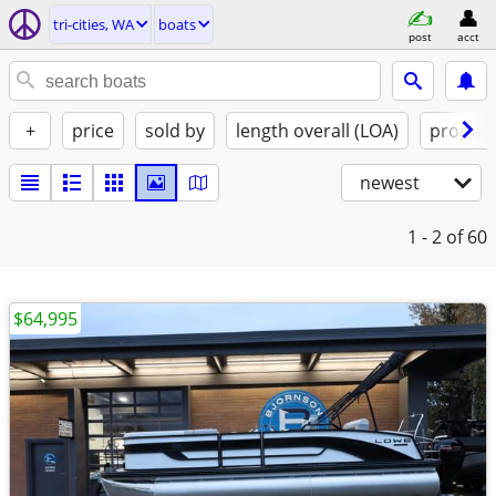
tri-cities, WA
boats
post
acct
+
price
sold by
length overall (LOA)
propuls
newest
1 - 2
of 60
$64,995