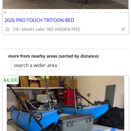
•
•
•
•
•
•
•
•
•
•
•
•
•
•
•
•
•
•
•
•
•
•
•
•
2026 PRO TOUCH TRITOON-BED
7/8
Moses Lake- NO HIDDEN FEES
more from nearby areas (sorted by distance)
search a wider area
$4,300