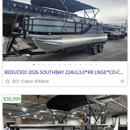
•
•
•
•
•
•
•
•
•
•
•
•
•
REDUCED! 2026 SOUTHBAY 224UL3.0*RR LNGE*CO-CAPT CHR*200HP*WAS $117005.
8/3
Coeur d'Alene
$36,999