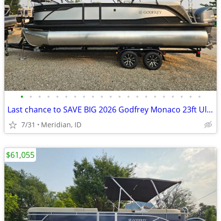
•
•
•
•
•
•
•
•
•
•
•
•
•
•
•
•
•
•
•
•
•
Last chance to SAVE BIG 2026 Godfrey Monaco 23ft Ultra Lounger 300hp!
7/31
Meridian, ID
$61,055