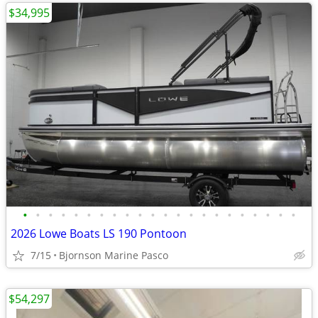
$34,995
•
•
•
•
•
•
•
•
•
•
•
•
•
•
•
•
•
•
•
•
•
•
2026 Lowe Boats LS 190 Pontoon
7/15
Bjornson Marine Pasco
$54,297