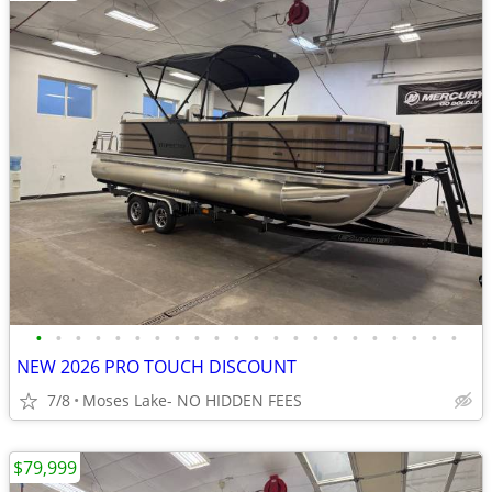
•
•
•
•
•
•
•
•
•
•
•
•
•
•
•
•
•
•
•
•
•
•
NEW 2026 PRO TOUCH DISCOUNT
7/8
Moses Lake- NO HIDDEN FEES
$79,999