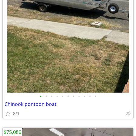
•
•
•
•
•
•
•
•
•
•
•
Chinook pontoon boat
8/1
$75,086