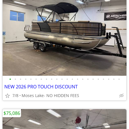
•
•
•
•
•
•
•
•
•
•
•
•
•
•
•
•
•
•
•
•
•
•
NEW 2026 PRO TOUCH DISCOUNT
7/8
Moses Lake- NO HIDDEN FEES
$75,086