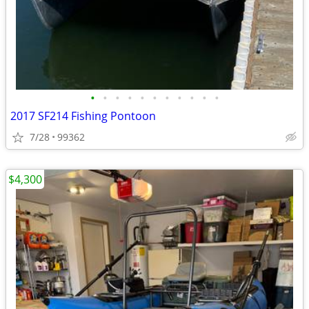
•
•
•
•
•
•
•
•
•
•
•
2017 SF214 Fishing Pontoon
7/28
99362
$4,300