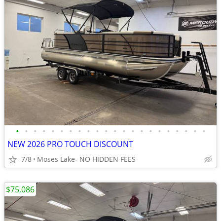
•
•
•
•
•
•
•
•
•
•
•
•
•
•
•
•
•
•
•
•
•
•
NEW 2026 PRO TOUCH DISCOUNT
7/8
Moses Lake- NO HIDDEN FEES
$75,086