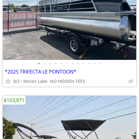
•
•
•
•
•
•
•
•
•
•
•
•
*2025 TRIFECTA LE PONTOON*
8/2
Moses Lake- NO HIDDEN FEES
$103,871